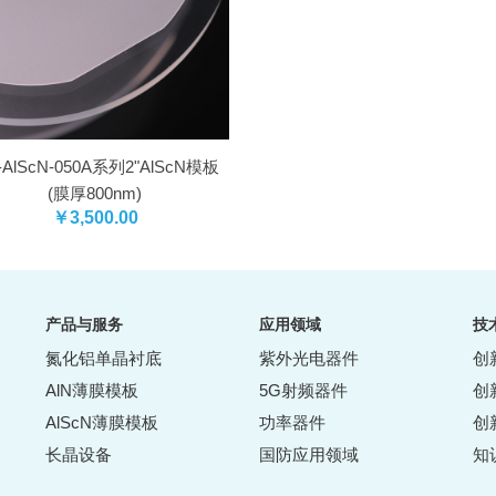
I-AlScN-050A系列2"AlScN模板
(膜厚800nm)
￥3,500.00
产品与服务
应用领域
技
氮化铝单晶衬底
紫外光电器件
创
AlN薄膜模板
5G射频器件
创
AlScN薄膜模板
功率器件
创
长晶设备
国防应用领域
知