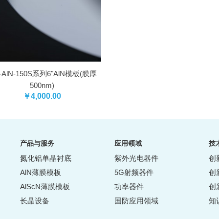
I-AlN-150S系列6"AlN模板(膜厚
500nm)
￥4,000.00
产品与服务
应用领域
技
氮化铝单晶衬底
紫外光电器件
创
AlN薄膜模板
5G射频器件
创
AlScN薄膜模板
功率器件
创
长晶设备
国防应用领域
知