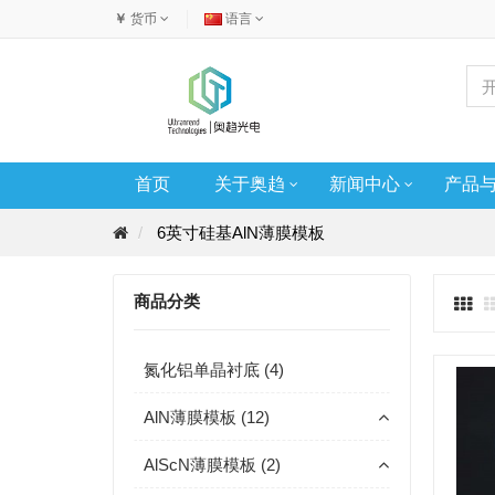
￥
货币
语言
首页
关于奥趋
新闻中心
产品
6英寸硅基AlN薄膜模板
商品分类
氮化铝单晶衬底 (4)
AlN薄膜模板 (12)
AlScN薄膜模板 (2)