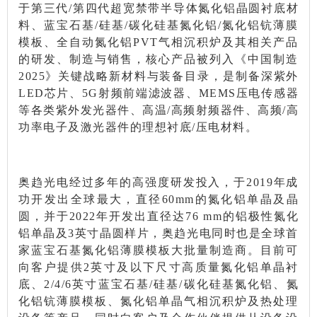
于第三代/第四代超宽禁带半导体氮化铝晶圆衬底材
料、蓝宝石基/硅基/碳化硅基氮化铝/氮化铝钪薄膜
模板、全自动氮化铝PVT气相沉积炉及其相关产品
的研发、制造与销售，核心产品被列入《中国制造
2025》关键战略新材料与装备目录，是制备深紫外
LED芯片、5G射频前端滤波器、MEMS压电传感器
等各类紫外发光器件、高温/高频射频器件、高频/高
功率电子及激光器件的理想衬底/压电材料。
奥趋光电经过多年的高强度研发投入，于2019年成
功开发出全球最大，直径60mm的氮化铝单晶及晶
圆，并于2022年开发出直径达76 mm的铝极性氮化
铝单晶及3英寸晶圆样片，奥趋光电同时也是全球首
家蓝宝石基氮化铝薄膜模板大批量制造商。目前可
向客户提供2英寸及以下尺寸高质量氮化铝单晶衬
底、2/4/6英寸蓝宝石基/硅基/碳化硅基氮化铝、氮
化铝钪薄膜模板、氮化铝单晶气相沉积炉及热处理