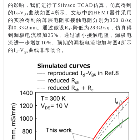
的影响，我们进行了Silvaco TCAD仿真，仿真得到
的I
-V
曲线如图4所示。文献中的HEMT器件采用
d
gs
的实验得到的薄层电阻和接触电阻分别为350 Ω/sq
和0.33Ωmm。通过假设R
降低为283Ω/sq，仿真得
sh
到漏极电流增加25%，通过减小接触电阻，漏极电
流进一步增加10%。
预期的漏极电流增加与图4所示
的I
-V
曲线非常吻合。
d
gs