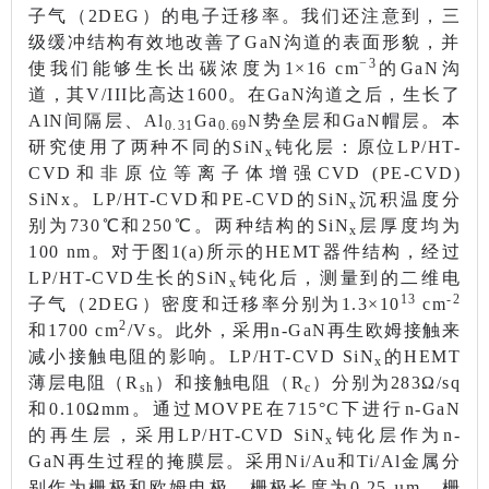
子气（2DEG）的电子迁移率。我们还注意到，三
级缓冲结构有效地改善了GaN沟道的表面形貌，并
−3
使我们能够生长出碳浓度为1×16 cm
的GaN沟
道，其V/III比高达1600。在GaN沟道之后，生长了
AlN间隔层、Al
Ga
N势垒层和GaN帽层。本
0.31
0.69
研究使用了两种不同的SiN
钝化层：原位LP/HT-
x
CVD和非原位等离子体增强CVD (PE-CVD)
SiNx。LP/HT-CVD和PE-CVD的SiN
沉积温度分
x
别为730℃和250℃。两种结构的SiN
层厚度均为
x
100 nm。对于图1(a)所示的HEMT器件结构，经过
LP/HT-CVD生长的SiN
钝化后，测量到的二维电
x
13
-2
子气（2DEG）密度和迁移率分别为1.3×10
cm
2
和1700 cm
/Vs。此外，采用n-GaN再生欧姆接触来
减小接触电阻的影响。LP/HT-CVD SiN
的HEMT
x
薄层电阻（R
）和接触电阻（R
）分别为283Ω/sq
sh
c
和0.10Ωmm。通过MOVPE在715°C下进行n-GaN
的再生层，采用LP/HT-CVD SiN
钝化层作为n-
x
GaN再生过程的掩膜层。采用Ni/Au和Ti/Al金属分
别作为栅极和欧姆电极，栅极长度为0.25 µm，栅