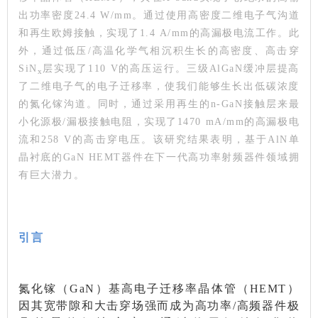
出功率密度24.4 W/mm。
通过使用高密度二维电子气沟道
和再生欧姆接触，实现了1.4 A/mm的高漏极电流工作。
此
外，通过低压/高温化学气相沉积生长的高密度、高击穿
SiN
层实现了110 V的高压运行。三级AlGaN缓冲层提高
x
了二维电子气的电子迁移率，使我们能够生长出低碳浓度
的氮化镓沟道。同时，通过采用再生的n-GaN接触层来最
小化源极/漏极接触电阻，实现了1470 mA/mm的高漏极电
流和258 V的高击穿电压。该研究结果表明，基于AlN单
晶衬底的GaN HEMT器件在下一代高功率射频器件领域拥
有巨大潜力。
引言
氮化镓（GaN）基高电子迁移率晶体管（HEMT）
因其宽带隙和大击穿场强而成为高功率/高频器件极