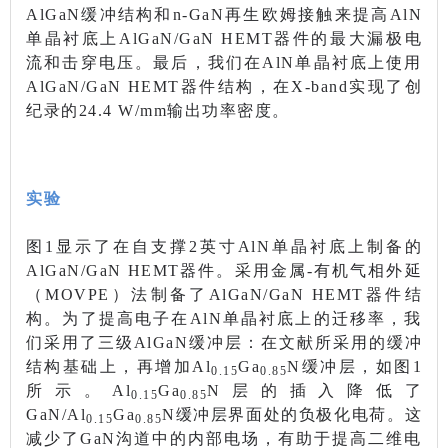
AlGaN缓冲结构和n-GaN再生欧姆接触来提高AlN
单晶衬底上AlGaN/GaN HEMT器件的最大漏极电
流和击穿电压。最后，我们在AlN单晶衬底上使用
AlGaN/GaN HEMT器件结构，在X-band实现了创
纪录的24.4 W/mm输出功率密度。
实验
图1显示了在自支撑2英寸AlN单晶衬底上制备的
AlGaN/GaN HEMT器件。采用金属-有机气相外延
（MOVPE）法制备了AlGaN/GaN HEMT器件结
构。为了提高电子在AlN单晶衬底上的迁移率，我
们采用了三级AlGaN缓冲层：在文献所采用的缓冲
结构基础上，再增加Al
Ga
N缓冲层，如图1
0.15
0.85
所示。Al
Ga
N层的插入降低了
0.15
0.85
GaN/Al
Ga
N缓冲层界面处的负极化电荷。这
0.15
0.85
减少了GaN沟道中的内部电场，有助于提高二维电