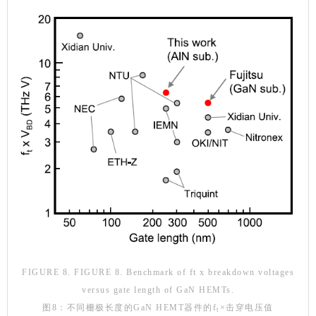
FIGURE 8. FIGURE 8. Benchmark of ft x breakdown voltages
versus gate length of GaN HEMTs.
图8：不同栅极长度的GaN HEMT器件的f
×击穿电压值
t