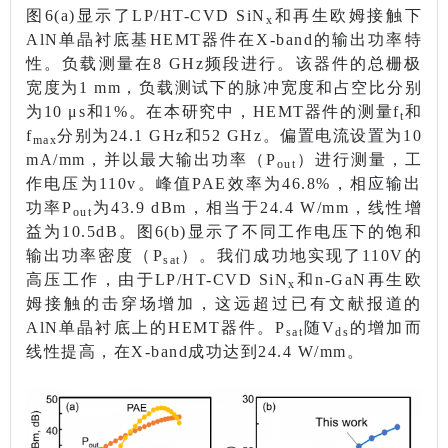
图6(a)显示了LP/HT-CVD SiN
和再生欧姆接触下
x
AlN单晶衬底基HEMT器件在X-band的输出功率特
性。负载测量在8 GHz频段进行。该器件的总栅极
宽度为1 mm，负载测试下的脉冲宽度和占空比分别
为10 μs和1%。在本研究中，HEMT器件的测量f
和
t
f
分别为24.1 GHz和52 GHz。偏置电流设置为10
max
mA/mm，并以最大输出功率（P
）进行测量，工
out
作电压为110v。峰值PAE效率为46.8%，相应输出
功率P
为43.9 dBm，相当于24.4 W/mm，线性增
out
益为10.5dB。图6(b)显示了不同工作电压下的饱和
输出功率密度（P
）。我们成功地实现了110V的
sat
高压工作，由于LP/HT-CVD SiN
和n-GaN再生欧
x
姆接触的击穿场增加，这远超过已有文献报道的
AlN单晶衬底上的HEMT器件。P
随V
的增加而
sat
ds
线性提高，在X-band成功达到24.4 W/mm。