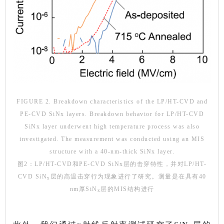
FIGURE 2. Breakdown characteristics of the LP/HT-CVD and
PE-CVD SiNx layers. Breakdown behavior for LP/HT-CVD
SiNx layer underwent high temperature process was also
investigated. The measurement was conducted using an MIS
structure with a 40-nm-thick SiNx layer.
图2：LP/HT-CVD和PE-CVD SiNx层的击穿特性，并对LP/HT-
CVD SiN
层的高温击穿行为现象进行了研究。测量是在具有40
x
nm厚SiN
层的MIS结构进行
x