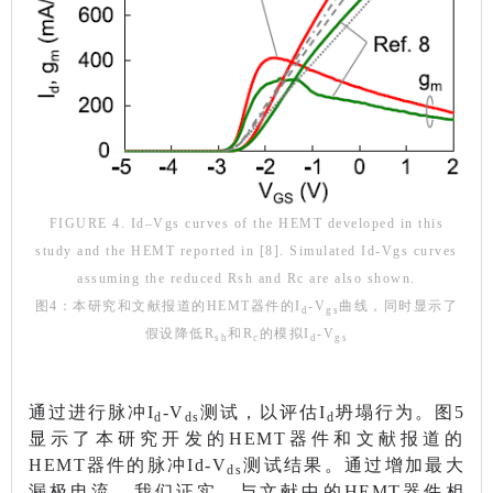
FIGURE 4. Id–Vgs curves of the HEMT developed in this
study and the HEMT reported in [8]. Simulated Id-Vgs curves
assuming the reduced Rsh and Rc are also shown.
图4：本研究和文献报道的HEMT器件的I
-V
曲线，同时显示了
d
gs
假设降低R
和R
的模拟I
-V
sh
c
d
gs
通过进行脉冲I
-V
测试，以评估I
坍塌行为。图5
d
ds
d
显示了本研究开发的HEMT器件和文献报道的
HEMT器件的脉冲Id-V
测试结果。通过增加最大
ds
漏极电流，我们证实，与文献中的HEMT器件相