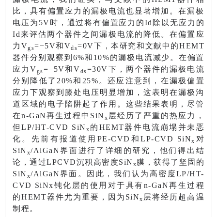
比，具有偏置应力的漏极电流也显著增加。在漏极
电压为5V时，通过将有偏置应力的Id除以无应力的
Id来评估两个器件之间漏极电流的降低。在偏置应
力V
=−5V和V
=0V下，本研究和文献中的HEMT
gs
ds
器件分别观察到6%和10%的漏极电流减少。在偏置
应力V
=−5V和V
=30V下，两个器件的漏极电流
gs
ds
分别降低了20%和25%。还应注意到，在漏极偏置
应力下观察到膝处电压明显增加，这表明在漏极沟
道区域的电子陷阱起了作用。这些结果表明，尽管
在n-GaN再生过程中SiN
层经历了严重的热应力，
x
但LP/HT-CVD SiN
的HEMT器件电流崩塌并未恶
x
化。先前有报道使用PE-CVD和LP-CVD SiN
对
x
SiN
/AlGaN界面进行了详细的研究，他们得出结
x
论，通过LPCVD沉积高密度SiN
膜，获得了坚固的
x
SiN
/AlGaN界面。因此，我们认为高密度LP/HT-
x
CVD SiNx钝化层的使用对于具有n-GaN再生过程
的HEMT器件尤为重要，因为SiN
层将经历超高温
x
制程。