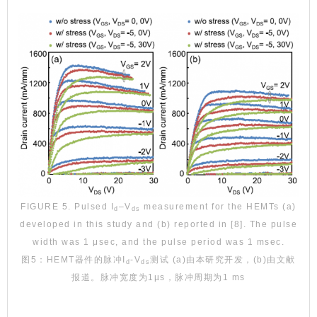
FIGURE 5. Pulsed I
–V
measurement for the HEMTs (a)
d
ds
developed in this study and (b) reported in [8]. The pulse
width was 1 μsec, and the pulse period was 1 msec.
图5：HEMT器件的脉冲I
-V
测试 (a)由本研究开发，(b)由文献
d
ds
报道。脉冲宽度为1µs，脉冲周期为1 ms