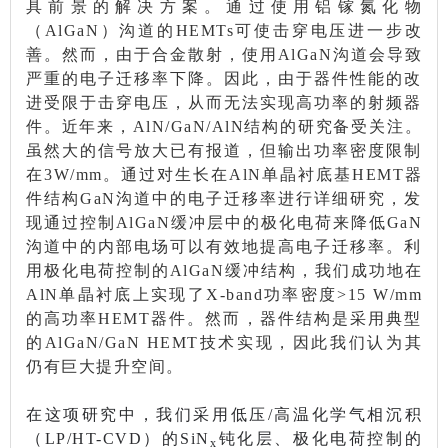
具前景的解决方案。
通过使用铝镓氮化物
（AlGaN）沟道的HEMTs
可使击穿电压进一步改
善。
然而，
由于合金散射，使用AlGaN沟道会导致
严重的电子迁移率下降。因此，由于器件性能的改
进受限于击穿电压，从而无法实现高功率的射频器
件。近年来，AlN/GaN/AlN结构的研究备受关注。
虽然大的信号放大已有报道，但输出功率密度限制
在3W/mm。通过对生长在AlN单晶衬底基HEMT器
件结构GaN沟道中的电子迁移率进行详细研究，发
现通过控制AlGaN缓冲层中的极化电荷来降低GaN
沟道中的内部电场可以有效地提高电子迁移率。利
用极化电荷控制的AlGaN缓冲结构，我们成功地在
AlN单晶衬底上实现了X-band功率密度>15 W/mm
的高功率HEMT器件。然而，器件结构是采用典型
的AlGaN/GaN HEMT技术实现，因此我们认为其
仍有巨大提升空间。
在这项研究中，我们采用低压/高温化学气相沉积
（LP/HT-CVD）的SiN
钝化层、极化电荷控制的
x