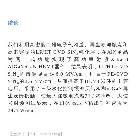
结论
我们利用高密度二维电子气沟道、再生欧姆触点和
高击穿场的LP/HT-CVD SiN
钝化层，在AlN单晶
x
衬底上成功地实现了高功率射频X-band
AlGaN/GaN HEMT器件。结果表明，LP/HT-CVD
SiN
的击穿场高达6.0 MV/cm，远高于PE-CVD
x
SiN
的3.6 MV/cm，从而提高了HEMT器件的击穿
x
电压。采用了三级极化控制缓冲层结构和n-GaN再
生欧姆接触，使最大漏极电流增加了约40%。大信
号射频测试显示，在110v高压下输出功率密度为
24.4 W/mm。
原文源于【AIP Publishing】