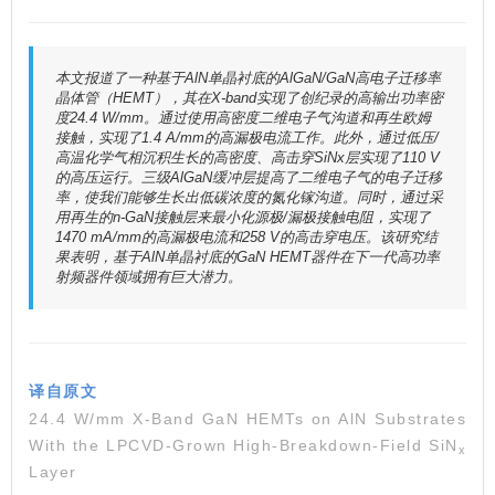
本文报道了一种基于AlN单晶衬底的AlGaN/GaN高电子迁移率
晶体管（HEMT），其在X-band实现了创纪录的高输出功率密
度24.4 W/mm。通过使用高密度二维电子气沟道和再生欧姆
接触，实现了1.4 A/mm的高漏极电流工作。此外，通过低压/
高温化学气相沉积生长的高密度、高击穿SiNx层实现了110 V
的高压运行。三级AlGaN缓冲层提高了二维电子气的电子迁移
率，使我们能够生长出低碳浓度的氮化镓沟道。同时，通过采
用再生的n-GaN接触层来最小化源极/漏极接触电阻，实现了
1470 mA/mm的高漏极电流和258 V的高击穿电压。该研究结
果表明，基于AlN单晶衬底的GaN HEMT器件在下一代高功率
射频器件领域拥有巨大潜力。
译自原文
24.4 W/mm X-Band GaN HEMTs on AlN Substrates
With the LPCVD-Grown High-Breakdown-Field SiN
x
Layer