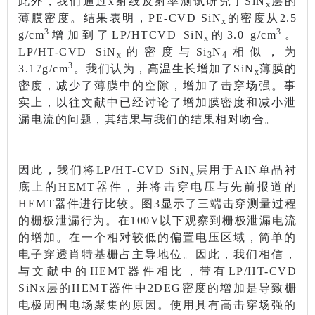
此外，我们通过x射线反射率测试研究了SiN
层的
x
薄膜密度。结果表明，PE-CVD SiN
的密度从2.5
x
3
3
g/cm
增加到了LP/HTCVD SiN
的3.0 g/cm
。
x
LP/HT-CVD SiN
的密度与Si
N
相似，为
x
3
4
3
3.17g/cm
。我们认为，高温生长增加了SiN
薄膜的
x
密度，减少了薄膜中的空隙，增加了击穿场强。事
实上，以往文献中已经讨论了增加膜密度和减小泄
漏电流的问题，其结果与我们的结果相对吻合。
因此，我们将LP/HT-CVD SiN
层用于AlN单晶衬
x
底上的HEMT器件，并将击穿电压与先前报道的
HEMT器件进行比较。
图3显示了三端击穿测量过程
的栅极泄漏行为。在100V以下观察到栅极泄漏电流
的增加。在一个相对较低的偏置电压区域，简单的
电子穿透肖特基栅占
主导地位
。因此，我们相信，
与文献中的HEMT器件相比，带有LP/HT-CVD
SiNx层的HEMT器件中2DEG密度的增加是导致栅
电极周围电场聚集的原因。使用具有高击穿场强的