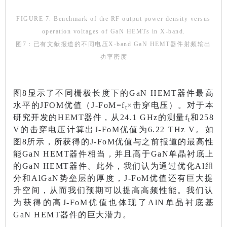
FIGURE 7. Benchmark of the RF output power density versus
operation voltages of GaN HEMTs in X-band.
图7：已有文献报道的不同电压X-band GaN HEMT器件射频输出
功率密度
图8显示了不同栅极长度下的GaN HEMT器件最高
水平的JFOM优值（J-FoM=f
×击穿电压）。对于本
t
研究开发的HEMT器件，从24.1 GHz的测量f
和258
t
V的击穿电压计算出J-FoM优值为6.22 THz V。如
图8所示，所获得的J-FoM优值与之前报道的最高性
能GaN HEMT器件相当，并且高于GaN单晶衬底上
的GaN HEMT器件。此外，我们认为通过优化Al组
分和AlGaN势垒层的厚度，J-FoM优值还有巨大提
升空间，从而我们预期可以提高高频性能。我们认
为获得的高J-FoM优值也体现了AlN单晶衬底基
GaN HEMT器件的巨大潜力。