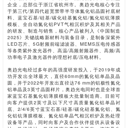
企业，总部位于浙江省杭州市。奥趋光电核心专注
于第三代/第四代超宽禁带半导体氮化铝晶圆衬底材
料、蓝宝石基/硅基/碳化硅基氮化铝/氮化铝钪薄膜
模板、全自动氮化铝PVT气相沉积炉及其相关产品
的研发、制造与销售，核心产品被列入《中国制造
2025》关键战略新材料与装备目录，是制备深紫外
LED芯片、5G射频前端滤波器、MEMS压电传感器
等各类紫外发光器件、高温/高频射频器件、高频/高
功率电子及激光器件的理想衬底/压电材料。
奥趋光电经过多年的高强度研发投入，于2019年成
功开发出全球最大，直径60mm的氮化铝单晶及晶
圆，并于2022年开发出直径达76 mm的铝极性氮化
铝单晶及3英寸晶圆样片，奥趋光电同时也是全球首
家蓝宝石基氮化铝薄膜模板大批量制造商。目前可
向客户提供2英寸及以下尺寸高质量氮化铝单晶衬
底、2/4/6英寸蓝宝石基/硅基/碳化硅基氮化铝、氮
化铝钪薄膜模板、氮化铝单晶气相沉积炉及热处理
设备等产品，同时向客户及合作伙伴提供从设备设