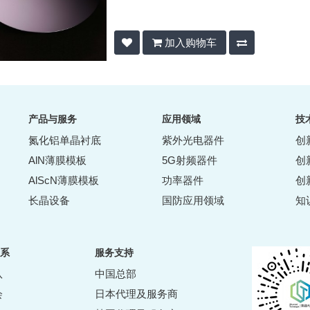
加入购物车
产品与服务
应用领域
技
氮化铝单晶衬底
紫外光电器件
创
AlN薄膜模板
5G射频器件
创
AlScN薄膜模板
功率器件
创
长晶设备
国防应用领域
知
系
服务支持
队
中国总部
会
日本代理及服务商