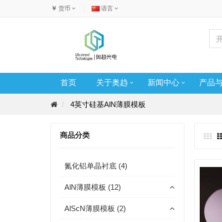
￥
货币
语言
首页
关于奥趋
新闻中心
产品
4英寸硅基AlN薄膜模板
商品分类
氮化铝单晶衬底 (4)
AlN薄膜模板 (12)
AlScN薄膜模板 (2)